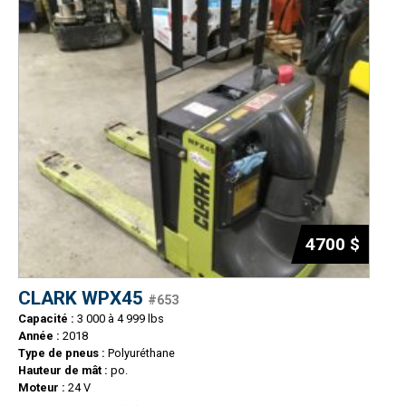
4700 $
CLARK WPX45
#653
Capacité :
3 000 à 4 999 lbs
Année :
2018
Type de pneus :
Polyuréthane
Hauteur de mât :
po.
Moteur :
24 V