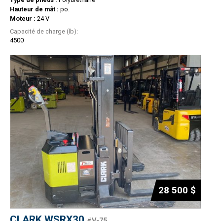
Hauteur de mât :
po.
Moteur :
24 V
Capacité de charge (lb):
4500
28 500 $
CLARK WSRX30
#V-75