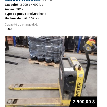
Capacité :
3 000 à 4 999 lbs
Année :
2019
Type de pneus :
Polyurethane
Hauteur de mât :
157 po.
Capacité de charge (lb):
3000
2 900,00 $