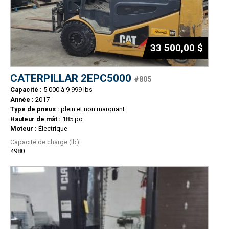
33 500,00 $
CATERPILLAR 2EPC5000
#805
Capacité :
5 000 à 9 999 lbs
Année :
2017
Type de pneus :
plein et non marquant
Hauteur de mât :
185 po.
Moteur :
Électrique
Capacité de charge (lb):
4980