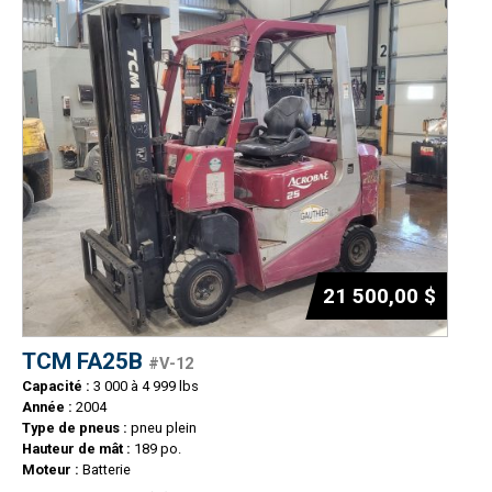
21 500,00 $
TCM FA25B
#V-12
Capacité :
3 000 à 4 999 lbs
Année :
2004
Type de pneus :
pneu plein
Hauteur de mât :
189 po.
Moteur :
Batterie