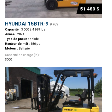
51 480 $
HYUNDAI 15BTR-9
#769
Capacité :
3 000 à 4 999 lbs
Année :
2021
Type de pneus :
solide
Hauteur de mât :
186 po.
Moteur :
Batterie
Capacité de charge (lb):
3000