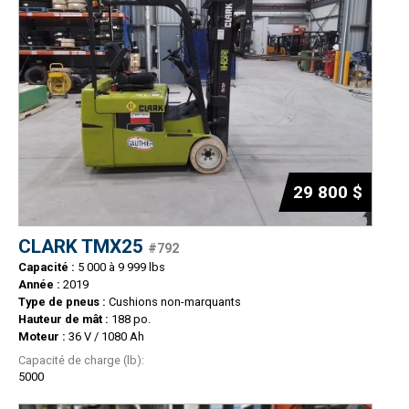
29 800 $
CLARK TMX25
#792
Capacité :
5 000 à 9 999 lbs
Année :
2019
Type de pneus :
Cushions non-marquants
Hauteur de mât :
188 po.
Moteur :
36 V / 1080 Ah
Capacité de charge (lb):
5000