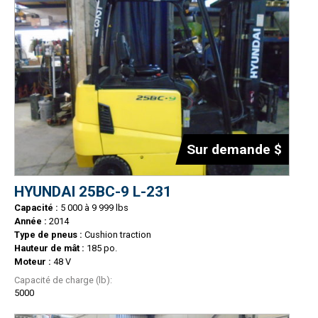
Sur demande $
HYUNDAI 25BC-9 L-231
Capacité :
5 000 à 9 999 lbs
Année :
2014
Type de pneus :
Cushion traction
Hauteur de mât :
185 po.
Moteur :
48 V
Capacité de charge (lb):
5000