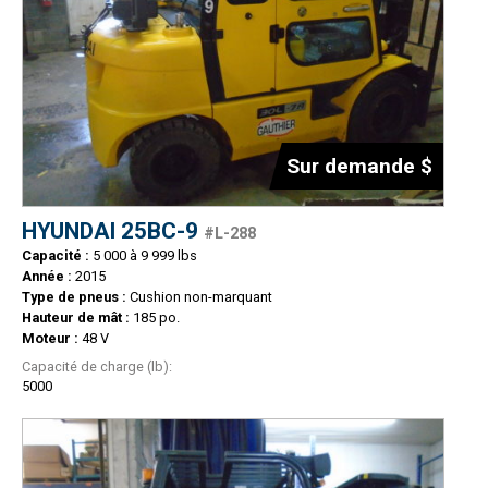
Sur demande $
HYUNDAI 25BC-9
#L-288
Capacité :
5 000 à 9 999 lbs
Année :
2015
Type de pneus :
Cushion non-marquant
Hauteur de mât :
185 po.
Moteur :
48 V
Capacité de charge (lb):
5000