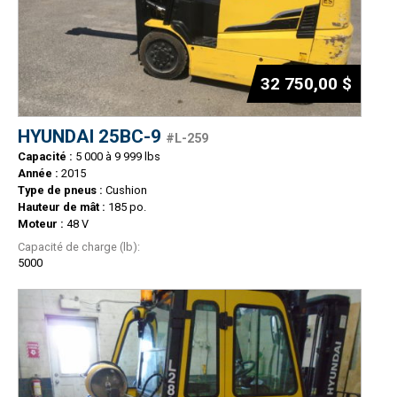
32 750,00 $
HYUNDAI 25BC-9
#L-259
Capacité :
5 000 à 9 999 lbs
Année :
2015
Type de pneus :
Cushion
Hauteur de mât :
185 po.
Moteur :
48 V
Capacité de charge (lb):
5000