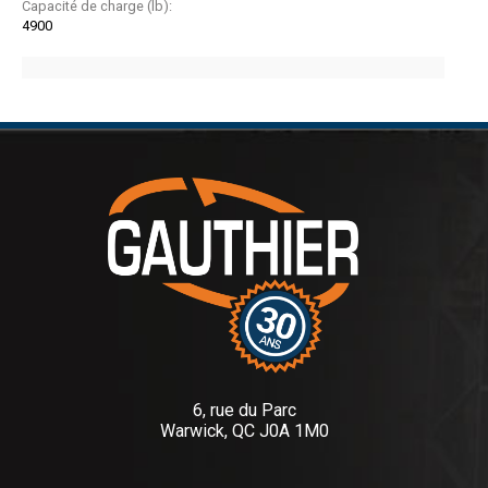
Capacité de charge (lb):
4900
6, rue du Parc
Warwick, QC J0A 1M0