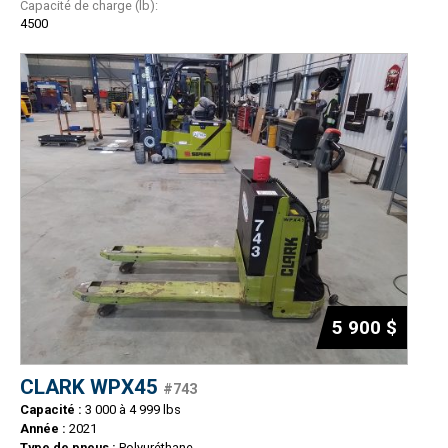
Capacité de charge (lb):
4500
5 900 $
CLARK WPX45
#743
Capacité :
3 000 à 4 999 lbs
Année :
2021
Type de pneus :
Polyuréthane