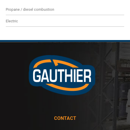
Propane / diesel combustion
Electric
CONTACT